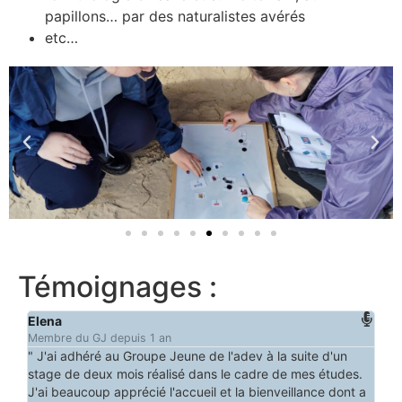
papillons… par des naturalistes avérés
etc…
Témoignages :
Elena
Is
Membre du GJ depuis 1 an
" I
ès
" J'ai adhéré au Groupe Jeune de l'adev à la suite d'un
a 
stage de deux mois réalisé dans le cadre de mes études.
fai
J'ai beaucoup apprécié l'accueil et la bienveillance dont a
an