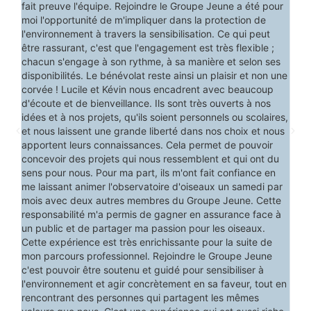
fait preuve l'équipe. Rejoindre le Groupe Jeune a été pour
pr
ar
moi l'opportunité de m'impliquer dans la protection de
l'
a
l'environnement à travers la sensibilisation. Ce qui peut
e à
être rassurant, c'est que l'engagement est très flexible ;
en
chacun s'engage à son rythme, à sa manière et selon ses
disponibilités. Le bénévolat reste ainsi un plaisir et non une
les
corvée ! Lucile et Kévin nous encadrent avec beaucoup
d'écoute et de bienveillance. Ils sont très ouverts à nos
idées et à nos projets, qu'ils soient personnels ou scolaires,
et nous laissent une grande liberté dans nos choix et nous
 »
apportent leurs connaissances. Cela permet de pouvoir
concevoir des projets qui nous ressemblent et qui ont du
sens pour nous. Pour ma part, ils m'ont fait confiance en
me laissant animer l'observatoire d'oiseaux un samedi par
mois avec deux autres membres du Groupe Jeune. Cette
responsabilité m'a permis de gagner en assurance face à
un public et de partager ma passion pour les oiseaux.
Cette expérience est très enrichissante pour la suite de
mon parcours professionnel. Rejoindre le Groupe Jeune
c'est pouvoir être soutenu et guidé pour sensibiliser à
l'environnement et agir concrètement en sa faveur, tout en
rencontrant des personnes qui partagent les mêmes